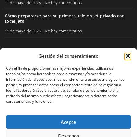
11 de mayo de 2025
No hay comentarios
Cómo prepararse para su primer vuelo en jet privado con
ExcellJets
11 de mayo de 2025
No hay comentarios
MANTÉNGASE INFORMADO
Gestión del consentimiento
Reciba nuestros consejos y noticias directamente en su
Con el fin de proporcionar las mejores experiencias, utilizamos
tecnologías como las cookies para almacenar y/o acceder a la
buzón.
información del dispositivo. El consentimiento a estas tecnologías nos
permitirá procesar datos como el comportamiento de navegación o
identificadores únicos en este sitio. La falta de consentimiento o la
retirada del mismo puede afectar negativamente a determinadas
Acepto
la política de privacidad
características y funciones.
Acepte
Aviso legal
Política de privacidad
Mapa del sitio
Desechos