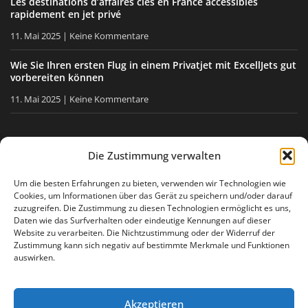
Les destinations d’affaires clés en France accessibles
rapidement en jet privé
11. Mai 2025
Keine Kommentare
Wie Sie Ihren ersten Flug in einem Privatjet mit ExcellJets gut
vorbereiten können
11. Mai 2025
Keine Kommentare
BLEIBEN SIE INFORMIERT
Die Zustimmung verwalten
Erhalten Sie unsere Tipps, unsere Neuigkeiten direkt in Ihre
Um die besten Erfahrungen zu bieten, verwenden wir Technologien wie
Cookies, um Informationen über das Gerät zu speichern und/oder darauf
E-Mail-Box.
zuzugreifen. Die Zustimmung zu diesen Technologien ermöglicht es uns,
Daten wie das Surfverhalten oder eindeutige Kennungen auf dieser
Website zu verarbeiten. Die Nichtzustimmung oder der Widerruf der
Zustimmung kann sich negativ auf bestimmte Merkmale und Funktionen
Ich stimme
der Datenschutzerklärung
zu
auswirken.
Akzeptieren