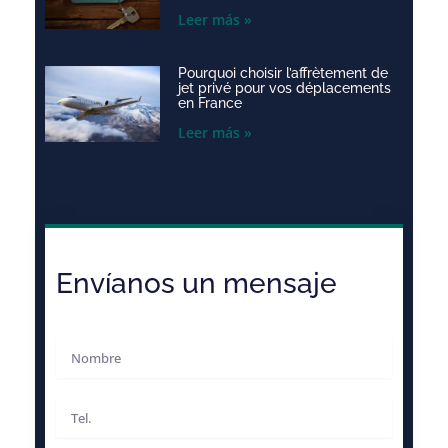
Leer más »
Pourquoi choisir l’affrètement de
jet privé pour vos déplacements
en France
Leer más »
Envíanos un mensaje
Nombre
Teléfono