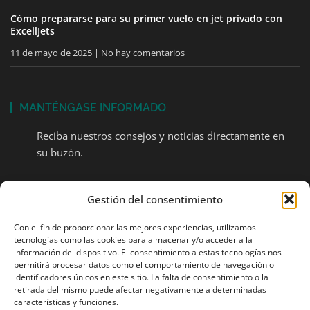
Cómo prepararse para su primer vuelo en jet privado con
ExcellJets
11 de mayo de 2025
No hay comentarios
MANTÉNGASE INFORMADO
Reciba nuestros consejos y noticias directamente en
su buzón.
Correo
Gestión del consentimiento
electrónico
Con el fin de proporcionar las mejores experiencias, utilizamos
tecnologías como las cookies para almacenar y/o acceder a la
REGÍSTRESE
información del dispositivo. El consentimiento a estas tecnologías nos
permitirá procesar datos como el comportamiento de navegación o
identificadores únicos en este sitio. La falta de consentimiento o la
retirada del mismo puede afectar negativamente a determinadas
características y funciones.