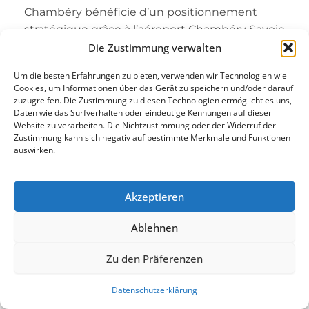
Chambéry bénéficie d’un positionnement
stratégique grâce à l’aéroport Chambéry Savoie
Mont Blanc, situé à seulement 10 kilomètres
Die Zustimmung verwalten
du centre-ville. Cet aéroport, bien que
Um die besten Erfahrungen zu bieten, verwenden wir Technologien wie
principalement saisonnier, propose des
Cookies, um Informationen über das Gerät zu speichern und/oder darauf
services adaptés à l’aviation d’affaires avec des
zuzugreifen. Die Zustimmung zu diesen Technologien ermöglicht es uns,
Daten wie das Surfverhalten oder eindeutige Kennungen auf dieser
créneaux flexibles pour les jets privés.
Website zu verarbeiten. Die Nichtzustimmung oder der Widerruf der
Zustimmung kann sich negativ auf bestimmte Merkmale und Funktionen
L’infrastructure permet un accès rapide aux
auswirken.
stations de ski prestigieuses des Alpes
françaises, mais aussi aux zones industrielles et
technologiques de la vallée. Les services
Akzeptieren
incluent des formalités simplifiées, un parking
Ablehnen
sécurisé et des liaisons directes vers les
principaux pôles économiques de la région
Zu den Präferenzen
Auvergne-Rhône-Alpes.
8.2 Un pôle industriel et
Datenschutzerklärung