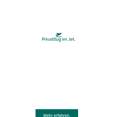
Privatflug im Jet.
Leerflüge
Der
Low-Cost-Privatjetflug
ist heute ein Traum, der
für jeden erreichbar ist. Indem Sie die Leerflüge der
Betreiber nutzen, können Sie oft Preise erzielen, die
mit denen eines klassischen kommerziellen Fluges
vergleichbar sind, während Sie gleichzeitig die
einzigartige Erfahrung der Geschäftsfliegerei
genießen.
Mehr erfahren.