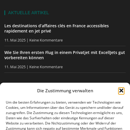
AKTUELLE ARTIKEL
Les destinations d’affaires clés en France accessibles
rapidement en jet privé
11. Mai 2025
Keine Kommentare
Wie Sie Ihren ersten Flug in einem Privatjet mit ExcellJets gut
vorbereiten können
11. Mai 2025
Keine Kommentare
BLEIBEN SIE INFORMIERT
Die Zustimmung verwalten
Erhalten Sie unsere Tipps, unsere Neuigkeiten direkt in Ihre
Um die besten Erfahrungen zu bieten, verwenden wir Technologien wie
Cookies, um Informationen über das Gerät zu speichern und/oder darauf
E-Mail-Box.
zuzugreifen. Die Zustimmung zu diesen Technologien ermöglicht es uns,
Daten wie das Surfverhalten oder eindeutige Kennungen auf dieser
Website zu verarbeiten. Die Nichtzustimmung oder der Widerruf der
Zustimmung kann sich negativ auf bestimmte Merkmale und Funktionen