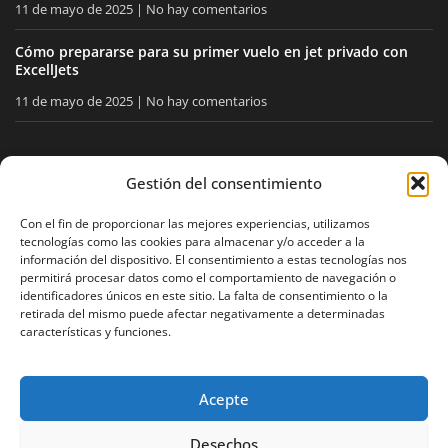
11 de mayo de 2025
No hay comentarios
Cómo prepararse para su primer vuelo en jet privado con
ExcellJets
11 de mayo de 2025
No hay comentarios
MANTÉNGASE INFORMADO
Gestión del consentimiento
Reciba nuestros consejos y noticias directamente en su
Con el fin de proporcionar las mejores experiencias, utilizamos
tecnologías como las cookies para almacenar y/o acceder a la
buzón.
información del dispositivo. El consentimiento a estas tecnologías nos
permitirá procesar datos como el comportamiento de navegación o
identificadores únicos en este sitio. La falta de consentimiento o la
retirada del mismo puede afectar negativamente a determinadas
Acepto
la política de privacidad
características y funciones.
Acepte
Aviso legal
Política de privacidad
Mapa del sitio
Desechos