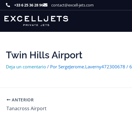
Ir
+33 6 25 36 28 96
contact@excell-jets.com
al
contenido
Twin Hills Airport
Deja un comentario
/ Por
SergeJerome.Laverny472300678
/
6
ANTERIOR
Tanacross Airport