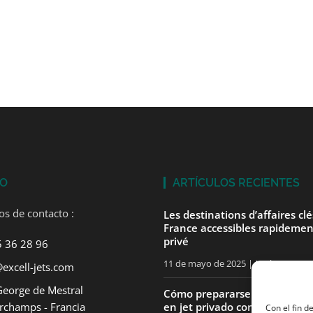
TO
ARTÍCULOS RECIENTES
os de contacto :
Les destinations d’affaires cl
France accessibles rapidemen
privé
5 36 28 96
11 de mayo de 2025
No hay comen
excell-jets.com
George de Mestral
Cómo prepararse para su pri
rchamps - Francia
en jet privado con ExcellJets
Con el fin d