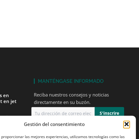
MANTÉNGASE INFORMADO
Reciba nuestros consejos y noticias
és en
t en jet
directamente en su buzón.
tarios
Gestión del consentimiento
Acepto
la política de privacidad
mer vuelo
e proporcionar las mejores experiencias, utilizamos tecnologías como las