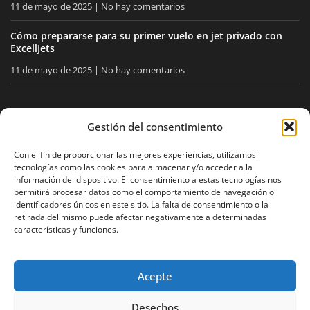
11 de mayo de 2025
No hay comentarios
Cómo prepararse para su primer vuelo en jet privado con
ExcellJets
11 de mayo de 2025
No hay comentarios
MANTÉNGASE INFORMADO
Gestión del consentimiento
Reciba nuestros consejos y noticias directamente en su
Con el fin de proporcionar las mejores experiencias, utilizamos
tecnologías como las cookies para almacenar y/o acceder a la
buzón.
información del dispositivo. El consentimiento a estas tecnologías nos
permitirá procesar datos como el comportamiento de navegación o
identificadores únicos en este sitio. La falta de consentimiento o la
retirada del mismo puede afectar negativamente a determinadas
Acepto
la política de privacidad
características y funciones.
Acepte
Aviso legal
Política de privacidad
Mapa del sitio
Desechos