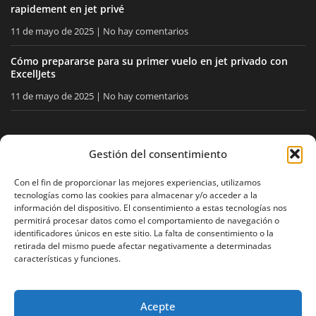
rapidement en jet privé
11 de mayo de 2025
No hay comentarios
Cómo prepararse para su primer vuelo en jet privado con
ExcellJets
11 de mayo de 2025
No hay comentarios
MANTÉNGASE INFORMADO
Gestión del consentimiento
Reciba nuestros consejos y noticias directamente en su
Con el fin de proporcionar las mejores experiencias, utilizamos
tecnologías como las cookies para almacenar y/o acceder a la
buzón.
información del dispositivo. El consentimiento a estas tecnologías nos
permitirá procesar datos como el comportamiento de navegación o
identificadores únicos en este sitio. La falta de consentimiento o la
retirada del mismo puede afectar negativamente a determinadas
Acepto
la política de privacidad
características y funciones.
Acepte