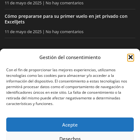
11 de mayo de 2025
No hay comentarios
Cómo prepararse para su primer vuelo en jet privado con
ExcellJets
11 de mayo de 2025
No hay comentarios
MANTÉNGASE INFORMADO
Gestión del consentimiento
Reciba nuestros consejos y noticias directamente en su
Con el fin de proporcionar las mejores experiencias, utilizamos
tecnologías como las cookies para almacenar y/o acceder a la
buzón.
información del dispositivo. El consentimiento a estas tecnologías nos
permitirá procesar datos como el comportamiento de navegación o
identificadores únicos en este sitio. La falta de consentimiento o la
retirada del mismo puede afectar negativamente a determinadas
Acepto
la política de privacidad
características y funciones.
Acepte
Aviso legal
Política de privacidad
Mapa del sitio
Desechos