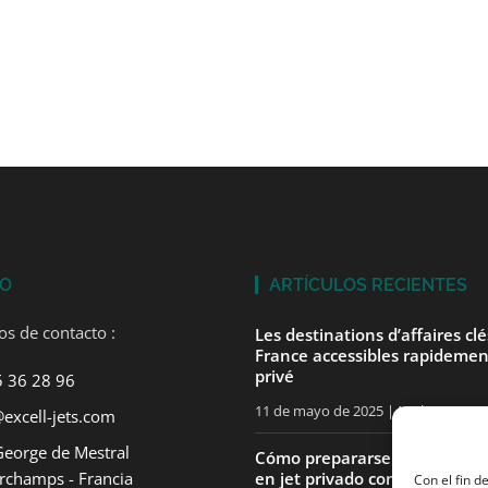
TO
ARTÍCULOS RECIENTES
os de contacto :
Les destinations d’affaires cl
France accessibles rapidemen
privé
5 36 28 96
11 de mayo de 2025
No hay comen
excell-jets.com
George de Mestral
Cómo prepararse para su pri
rchamps - Francia
en jet privado con ExcellJets
Con el fin d