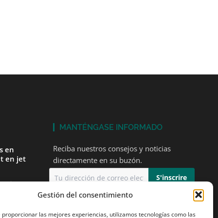
MANTÉNGASE INFORMADO
Reciba nuestros consejos y noticias
és en
t en jet
directamente en su buzón.
tarios
Gestión del consentimiento
Acepto
la política de privacidad
mer vuelo
e proporcionar las mejores experiencias, utilizamos tecnologías como las