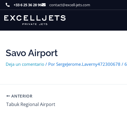
Ir
+33 6 25 36 28 96
contact@excell-jets.com
al
contenido
Savo Airport
Deja un comentario
/ Por
SergeJerome.Laverny472300678
/
6
ANTERIOR
Tabuk Regional Airport