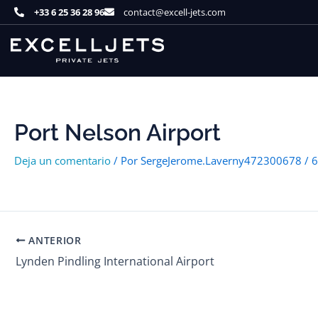
Ir
+33 6 25 36 28 96
contact@excell-jets.com
al
contenido
Port Nelson Airport
Deja un comentario
/ Por
SergeJerome.Laverny472300678
/
6
ANTERIOR
Lynden Pindling International Airport