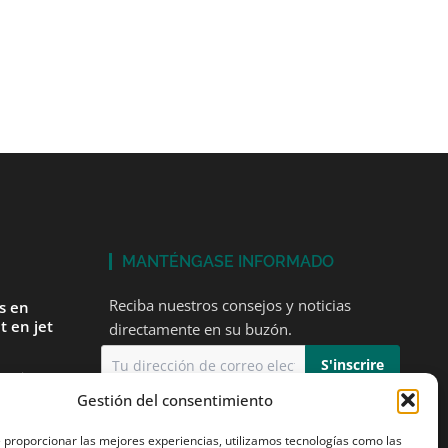
MANTÉNGASE INFORMADO
Reciba nuestros consejos y noticias
és en
t en jet
directamente en su buzón.
tarios
Gestión del consentimiento
Acepto
la política de privacidad
mer vuelo
e proporcionar las mejores experiencias, utilizamos tecnologías como las