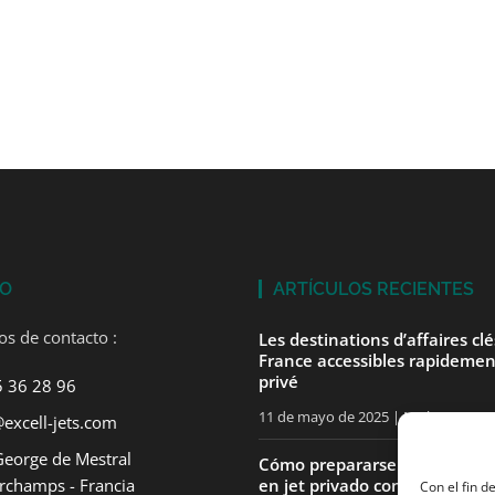
TO
ARTÍCULOS RECIENTES
os de contacto :
Les destinations d’affaires cl
France accessibles rapidemen
privé
5 36 28 96
11 de mayo de 2025
No hay comen
excell-jets.com
George de Mestral
Cómo prepararse para su pri
rchamps - Francia
en jet privado con ExcellJets
Con el fin d