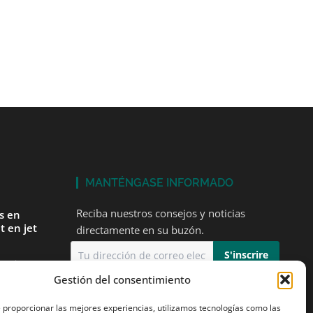
MANTÉNGASE INFORMADO
Reciba nuestros consejos y noticias
és en
t en jet
directamente en su buzón.
tarios
Gestión del consentimiento
Acepto
la política de privacidad
mer vuelo
e proporcionar las mejores experiencias, utilizamos tecnologías como las