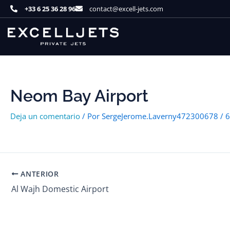
Ir
+33 6 25 36 28 96
contact@excell-jets.com
al
contenido
Neom Bay Airport
Deja un comentario
/ Por
SergeJerome.Laverny472300678
/
6
ANTERIOR
Al Wajh Domestic Airport