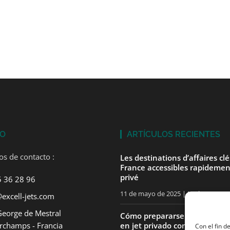
TO
ARTÍCULOS RECIENTES
os de contacto :
Les destinations d’affaires cl
France accessibles rapidemen
privé
5 36 28 96
11 de mayo de 2025
No hay comen
excell-jets.com
George de Mestral
Cómo prepararse para su pri
rchamps - Francia
en jet privado con ExcellJets
Con el fin d