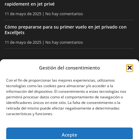
rapidement en jet privé
11 de mayo de 2025
No hay comentarios
Cómo prepararse para su primer vuelo en jet privado con
ExcellJets
11 de mayo de 2025
No hay comentarios
MANTÉNGASE INFORMADO
Gestión del consentimiento
Reciba nuestros consejos y noticias directamente en su
Con el fin de proporcionar las mejores experiencias, utilizamos
tecnologías como las cookies para almacenar y/o acceder a la
buzón.
información del dispositivo. El consentimiento a estas tecnologías nos
permitirá procesar datos como el comportamiento de navegación o
identificadores únicos en este sitio. La falta de consentimiento o la
retirada del mismo puede afectar negativamente a determinadas
Acepto
la política de privacidad
características y funciones.
Acepte