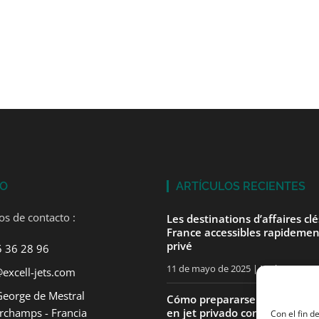
TO
ARTÍCULOS RECIENTES
os de contacto :
Les destinations d’affaires cl
France accessibles rapidemen
privé
5 36 28 96
11 de mayo de 2025
No hay comen
excell-jets.com
George de Mestral
Cómo prepararse para su pri
rchamps - Francia
en jet privado con ExcellJets
Con el fin d