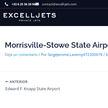
Ir
+33 6 25 36 28 96
contact@excell-jets.com
al
contenido
Morrisville-Stowe State Airp
Deja un comentario
/ Por
SergeJerome.Laverny472300678
/
6
ANTERIOR
Edward F. Knapp State Airport