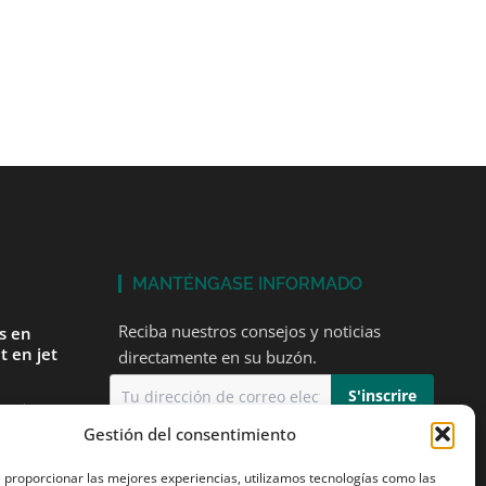
MANTÉNGASE INFORMADO
Reciba nuestros consejos y noticias
és en
t en jet
directamente en su buzón.
tarios
Gestión del consentimiento
Acepto
la política de privacidad
mer vuelo
e proporcionar las mejores experiencias, utilizamos tecnologías como las