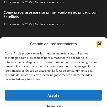
11 de mayo de 2025
No hay comentarios
Cómo prepararse para su primer vuelo en jet privado con
ExcellJets
11 de mayo de 2025
No hay comentarios
MANTÉNGASE INFORMADO
Gestión del consentimiento
Reciba nuestros consejos y noticias directamente en su
Con el fin de proporcionar las mejores experiencias, utilizamos
tecnologías como las cookies para almacenar y/o acceder a la
buzón.
información del dispositivo. El consentimiento a estas tecnologías nos
permitirá procesar datos como el comportamiento de navegación o
identificadores únicos en este sitio. La falta de consentimiento o la
retirada del mismo puede afectar negativamente a determinadas
Acepto
la política de privacidad
características y funciones.
Acepte
Aviso legal
Política de privacidad
Mapa del sitio
Desechos