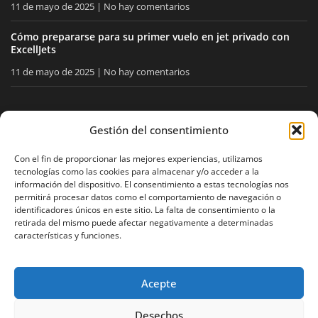
11 de mayo de 2025
No hay comentarios
Cómo prepararse para su primer vuelo en jet privado con
ExcellJets
11 de mayo de 2025
No hay comentarios
MANTÉNGASE INFORMADO
Gestión del consentimiento
Reciba nuestros consejos y noticias directamente en su
Con el fin de proporcionar las mejores experiencias, utilizamos
tecnologías como las cookies para almacenar y/o acceder a la
buzón.
información del dispositivo. El consentimiento a estas tecnologías nos
permitirá procesar datos como el comportamiento de navegación o
identificadores únicos en este sitio. La falta de consentimiento o la
retirada del mismo puede afectar negativamente a determinadas
Acepto
la política de privacidad
características y funciones.
Acepte
Aviso legal
Política de privacidad
Mapa del sitio
Desechos