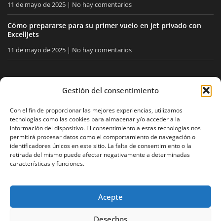
11 de mayo de 2025
No hay comentarios
Cómo prepararse para su primer vuelo en jet privado con
ExcellJets
11 de mayo de 2025
No hay comentarios
MANTÉNGASE INFORMADO
Gestión del consentimiento
Reciba nuestros consejos y noticias directamente en su
Con el fin de proporcionar las mejores experiencias, utilizamos
tecnologías como las cookies para almacenar y/o acceder a la
buzón.
información del dispositivo. El consentimiento a estas tecnologías nos
permitirá procesar datos como el comportamiento de navegación o
identificadores únicos en este sitio. La falta de consentimiento o la
retirada del mismo puede afectar negativamente a determinadas
Acepto
la política de privacidad
características y funciones.
Acepte
Aviso legal
Política de privacidad
Mapa del sitio
Desechos