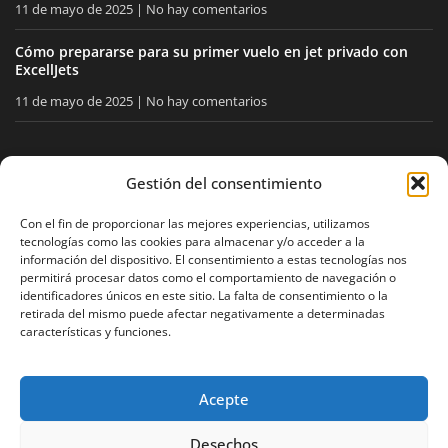
11 de mayo de 2025
No hay comentarios
Cómo prepararse para su primer vuelo en jet privado con
ExcellJets
11 de mayo de 2025
No hay comentarios
MANTÉNGASE INFORMADO
Gestión del consentimiento
Reciba nuestros consejos y noticias directamente en su
Con el fin de proporcionar las mejores experiencias, utilizamos
tecnologías como las cookies para almacenar y/o acceder a la
buzón.
información del dispositivo. El consentimiento a estas tecnologías nos
permitirá procesar datos como el comportamiento de navegación o
identificadores únicos en este sitio. La falta de consentimiento o la
retirada del mismo puede afectar negativamente a determinadas
Acepto
la política de privacidad
características y funciones.
Acepte
Aviso legal
Política de privacidad
Mapa del sitio
Desechos