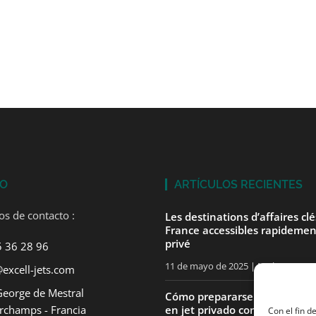
TO
ARTÍCULOS RECIENTES
os de contacto :
Les destinations d’affaires cl
France accessibles rapidemen
privé
5 36 28 96
11 de mayo de 2025
No hay comen
excell-jets.com
George de Mestral
Cómo prepararse para su pri
rchamps - Francia
en jet privado con ExcellJets
Con el fin d