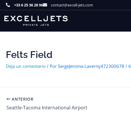
Ir
+33 6 25 36 28 96
contact@excell-jets.com
al
contenido
Felts Field
Deja un comentario
/ Por
SergeJerome.Laverny472300678
/
6
ANTERIOR
Seattle-Tacoma International Airport