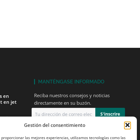
MANTÉNGASE INFORMADO
Reciba nuestros consejos y noticias
és en
t en jet
directamente en su buzón.
tarios
Gestión del consentimiento
Acepto
la política de privacidad
mer vuelo
e proporcionar las mejores experiencias, utilizamos tecnologías como las