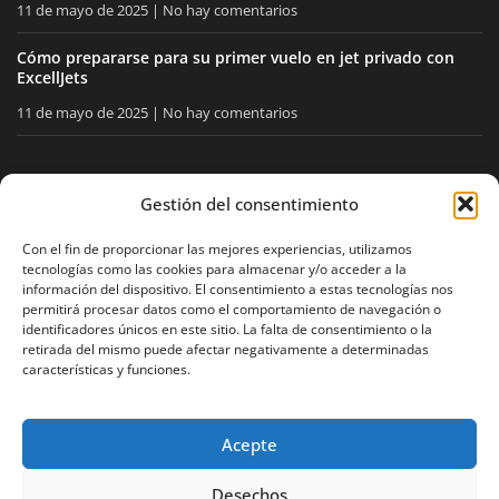
11 de mayo de 2025
No hay comentarios
Cómo prepararse para su primer vuelo en jet privado con
ExcellJets
11 de mayo de 2025
No hay comentarios
MANTÉNGASE INFORMADO
Gestión del consentimiento
Reciba nuestros consejos y noticias directamente en su
Con el fin de proporcionar las mejores experiencias, utilizamos
tecnologías como las cookies para almacenar y/o acceder a la
buzón.
información del dispositivo. El consentimiento a estas tecnologías nos
permitirá procesar datos como el comportamiento de navegación o
identificadores únicos en este sitio. La falta de consentimiento o la
retirada del mismo puede afectar negativamente a determinadas
Acepto
la política de privacidad
características y funciones.
Acepte
Aviso legal
Política de privacidad
Mapa del sitio
Desechos