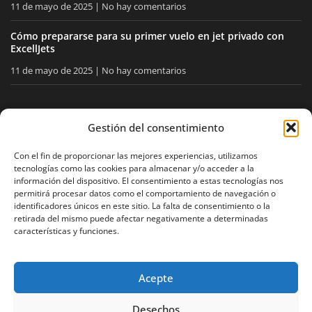
11 de mayo de 2025
No hay comentarios
Cómo prepararse para su primer vuelo en jet privado con
ExcellJets
11 de mayo de 2025
No hay comentarios
MANTÉNGASE INFORMADO
Gestión del consentimiento
Reciba nuestros consejos y noticias directamente en su
Con el fin de proporcionar las mejores experiencias, utilizamos
tecnologías como las cookies para almacenar y/o acceder a la
buzón.
información del dispositivo. El consentimiento a estas tecnologías nos
permitirá procesar datos como el comportamiento de navegación o
identificadores únicos en este sitio. La falta de consentimiento o la
retirada del mismo puede afectar negativamente a determinadas
Acepto
la política de privacidad
características y funciones.
Acepte
Aviso legal
Política de privacidad
Mapa del sitio
Desechos