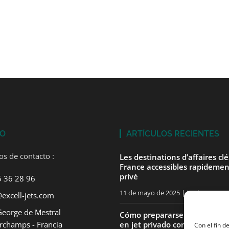
TO
ARTÍCULOS RECIENTES
os de contacto :
Les destinations d’affaires cl
France accessibles rapidemen
privé
5 36 28 96
11 de mayo de 2025
No hay comen
excell-jets.com
George de Mestral
Cómo prepararse para su pri
rchamps - Francia
en jet privado con ExcellJets
Con el fin d