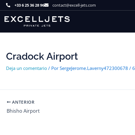
Ir
+33 6 25 36 28 96
contact@excell-jets.com
al
contenido
Cradock Airport
Deja un comentario
/ Por
SergeJerome.Laverny472300678
/
6
ANTERIOR
Bhisho Airport