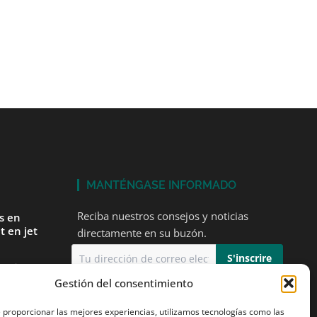
MANTÉNGASE INFORMADO
Reciba nuestros consejos y noticias
és en
t en jet
directamente en su buzón.
tarios
Gestión del consentimiento
Acepto
la política de privacidad
mer vuelo
e proporcionar las mejores experiencias, utilizamos tecnologías como las