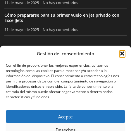
11 de mayo de 2025
No hay comentarios
Cómo prepararse para su primer vuelo en jet privado con
ExcellJets
11 de mayo de 2025
No hay comentarios
MANTÉNGASE INFORMADO
Gestión del consentimiento
Reciba nuestros consejos y noticias directamente en su
Con el fin de proporcionar las mejores experiencias, utilizamos
tecnologías como las cookies para almacenar y/o acceder a la
buzón.
información del dispositivo. El consentimiento a estas tecnologías nos
permitirá procesar datos como el comportamiento de navegación o
identificadores únicos en este sitio. La falta de consentimiento o la
retirada del mismo puede afectar negativamente a determinadas
Acepto
la política de privacidad
características y funciones.
Acepte
Aviso legal
Política de privacidad
Mapa del sitio
Desechos