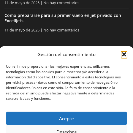
11 de mayo de 2025
No hay comentarios
Cómo prepararse para su primer vuelo en jet privado con
ExcellJets
11 de mayo de 2025
No hay comentarios
MANTÉNGASE INFORMADO
Gestión del consentimiento
Reciba nuestros consejos y noticias directamente en su
Con el fin de proporcionar las mejores experiencias, utilizamos
tecnologías como las cookies para almacenar y/o acceder a la
buzón.
información del dispositivo. El consentimiento a estas tecnologías nos
permitirá procesar datos como el comportamiento de navegación o
identificadores únicos en este sitio. La falta de consentimiento o la
retirada del mismo puede afectar negativamente a determinadas
Acepto
la política de privacidad
características y funciones.
Acepte
Aviso legal
Política de privacidad
Mapa del sitio
Desechos