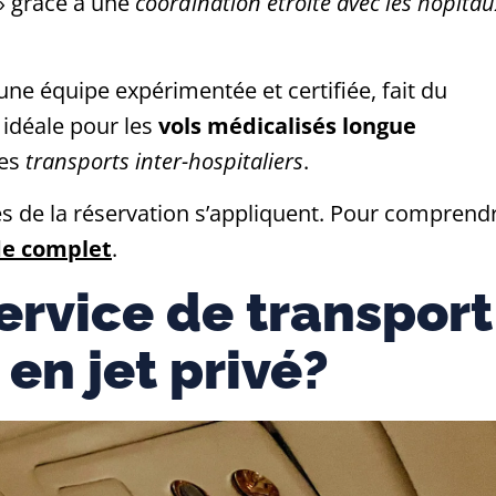
t » grâce à une
coordination étroite avec les hôpita
ne équipe expérimentée et certifiée, fait du
idéale pour les
vols médicalisés longue
les
transports inter-hospitaliers
.
s de la réservation s’appliquent. Pour comprend
de complet
.
ervice de transport
en jet privé?