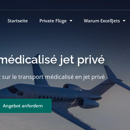
Startseite
Private Flüge
Warum ExcellJets
médicalisé jet privé
t sur le transport médicalisé en jet privé
Angebot anfordern