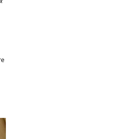
ux
re