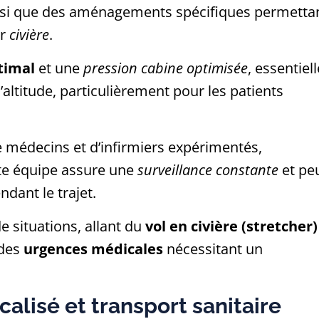
ainsi que des aménagements spécifiques permetta
ur
civière
.
timal
et une
pression cabine optimisée
, essentiell
’altitude, particulièrement pour les patients
 médecins et d’infirmiers expérimentés,
tte équipe assure une
surveillance constante
et pe
dant le trajet.
e situations, allant du
vol en civière (stretcher)
 des
urgences médicales
nécessitant un
calisé et transport sanitaire