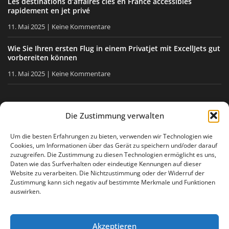
Les destinations d’affaires clés en France accessibles
rapidement en jet privé
11. Mai 2025
Keine Kommentare
Wie Sie Ihren ersten Flug in einem Privatjet mit ExcellJets gut
vorbereiten können
11. Mai 2025
Keine Kommentare
BLEIBEN SIE INFORMIERT
Die Zustimmung verwalten
Erhalten Sie unsere Tipps, unsere Neuigkeiten direkt in Ihre
Um die besten Erfahrungen zu bieten, verwenden wir Technologien wie
Cookies, um Informationen über das Gerät zu speichern und/oder darauf
E-Mail-Box.
zuzugreifen. Die Zustimmung zu diesen Technologien ermöglicht es uns,
Daten wie das Surfverhalten oder eindeutige Kennungen auf dieser
Website zu verarbeiten. Die Nichtzustimmung oder der Widerruf der
Zustimmung kann sich negativ auf bestimmte Merkmale und Funktionen
Ich stimme
der Datenschutzerklärung
zu
auswirken.
Akzeptieren