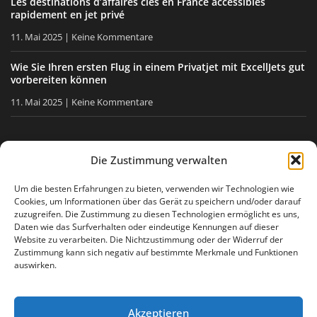
Les destinations d’affaires clés en France accessibles
rapidement en jet privé
11. Mai 2025
Keine Kommentare
Wie Sie Ihren ersten Flug in einem Privatjet mit ExcellJets gut
vorbereiten können
11. Mai 2025
Keine Kommentare
BLEIBEN SIE INFORMIERT
Die Zustimmung verwalten
Erhalten Sie unsere Tipps, unsere Neuigkeiten direkt in Ihre
Um die besten Erfahrungen zu bieten, verwenden wir Technologien wie
Cookies, um Informationen über das Gerät zu speichern und/oder darauf
E-Mail-Box.
zuzugreifen. Die Zustimmung zu diesen Technologien ermöglicht es uns,
Daten wie das Surfverhalten oder eindeutige Kennungen auf dieser
Website zu verarbeiten. Die Nichtzustimmung oder der Widerruf der
Zustimmung kann sich negativ auf bestimmte Merkmale und Funktionen
Ich stimme
der Datenschutzerklärung
zu
auswirken.
Akzeptieren