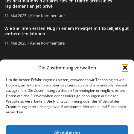
Les destinations d’affaires clés en France accessibles
rapidement en jet privé
11. Mai 2025
Keine Kommentare
Wie Sie Ihren ersten Flug in einem Privatjet mit ExcellJets gut
vorbereiten können
11. Mai 2025
Keine Kommentare
BLEIBEN SIE INFORMIERT
Die Zustimmung verwalten
Erhalten Sie unsere Tipps, unsere Neuigkeiten direkt in Ihre
Um die besten Erfahrungen zu bieten, verwenden wir Technologien wie
Cookies, um Informationen über das Gerät zu speichern und/oder darauf
E-Mail-Box.
zuzugreifen. Die Zustimmung zu diesen Technologien ermöglicht es uns,
Daten wie das Surfverhalten oder eindeutige Kennungen auf dieser
Website zu verarbeiten. Die Nichtzustimmung oder der Widerruf der
Zustimmung kann sich negativ auf bestimmte Merkmale und Funktionen
Ich stimme
der Datenschutzerklärung
zu
auswirken.
Akzeptieren