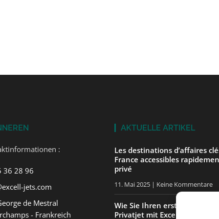
NNEREN
AKTUELLE ARTIKEL
ktinformationen :
Les destinations d’affaires cl
France accessibles rapidemen
privé
5 36 28 96
11. Mai 2025
Keine Kommentare
excell-jets.com
George de Mestral
Wie Sie Ihren ersten Flug in 
rchamps - Frankreich
Privatjet mit ExcellJets gut v