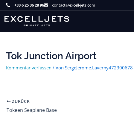
Zum
+33 6 25 36 28 96
contact@excell-jets.com
Inhalt
springen
Tok Junction Airport
Kommentar verfassen
/ Von
SergeJerome.Laverny472300678
ZURÜCK
Tokeen Seaplane Base