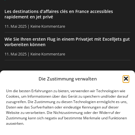
Les destinations d’affaires clés en France accessibles
rapidement en jet privé
11. Mai 2025
Keine Kommentare
Wie Sie Ihren ersten Flug in einem Privatjet mit ExcellJets gut
vorbereiten können
11. Mai 2025
Keine Kommentare
BLEIBEN SIE INFORMIERT
Die Zustimmung verwalten
Erhalten Sie unsere Tipps, unsere Neuigkeiten direkt in Ihre
Um die besten Erfahrungen zu bieten, verwenden wir Technologien wie
Cookies, um Informationen über das Gerät zu speichern und/oder darauf
E-Mail-Box.
zuzugreifen. Die Zustimmung zu diesen Technologien ermöglicht es uns,
Daten wie das Surfverhalten oder eindeutige Kennungen auf dieser
Website zu verarbeiten. Die Nichtzustimmung oder der Widerruf der
Zustimmung kann sich negativ auf bestimmte Merkmale und Funktionen
Ich stimme
der Datenschutzerklärung
zu
auswirken.