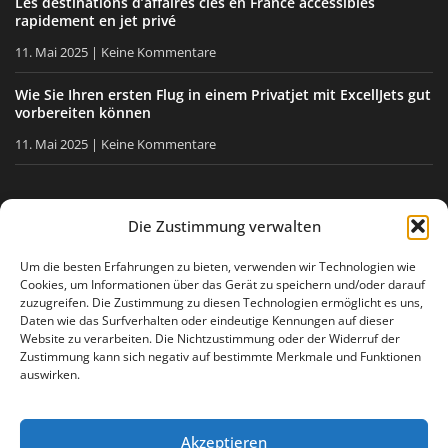
Les destinations d’affaires clés en France accessibles
rapidement en jet privé
11. Mai 2025
Keine Kommentare
Wie Sie Ihren ersten Flug in einem Privatjet mit ExcellJets gut
vorbereiten können
11. Mai 2025
Keine Kommentare
BLEIBEN SIE INFORMIERT
Die Zustimmung verwalten
Erhalten Sie unsere Tipps, unsere Neuigkeiten direkt in Ihre
Um die besten Erfahrungen zu bieten, verwenden wir Technologien wie
Cookies, um Informationen über das Gerät zu speichern und/oder darauf
E-Mail-Box.
zuzugreifen. Die Zustimmung zu diesen Technologien ermöglicht es uns,
Daten wie das Surfverhalten oder eindeutige Kennungen auf dieser
Website zu verarbeiten. Die Nichtzustimmung oder der Widerruf der
Zustimmung kann sich negativ auf bestimmte Merkmale und Funktionen
Ich stimme
der Datenschutzerklärung
zu
auswirken.
Akzeptieren