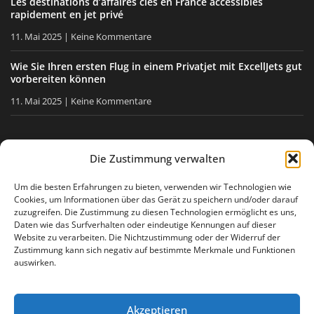
Les destinations d’affaires clés en France accessibles
rapidement en jet privé
11. Mai 2025
Keine Kommentare
Wie Sie Ihren ersten Flug in einem Privatjet mit ExcellJets gut
vorbereiten können
11. Mai 2025
Keine Kommentare
BLEIBEN SIE INFORMIERT
Die Zustimmung verwalten
Erhalten Sie unsere Tipps, unsere Neuigkeiten direkt in Ihre
Um die besten Erfahrungen zu bieten, verwenden wir Technologien wie
Cookies, um Informationen über das Gerät zu speichern und/oder darauf
E-Mail-Box.
zuzugreifen. Die Zustimmung zu diesen Technologien ermöglicht es uns,
Daten wie das Surfverhalten oder eindeutige Kennungen auf dieser
Website zu verarbeiten. Die Nichtzustimmung oder der Widerruf der
Zustimmung kann sich negativ auf bestimmte Merkmale und Funktionen
Ich stimme
der Datenschutzerklärung
zu
auswirken.
Akzeptieren