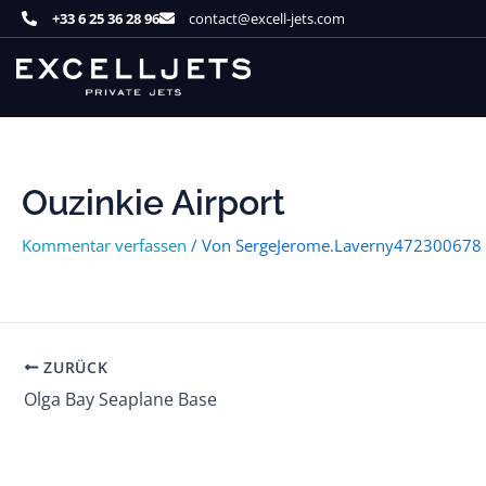
Zum
+33 6 25 36 28 96
contact@excell-jets.com
Inhalt
springen
Ouzinkie Airport
Kommentar verfassen
/ Von
SergeJerome.Laverny472300678
ZURÜCK
Olga Bay Seaplane Base