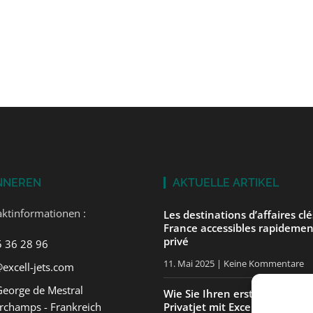
NNEREN
AKTUELLE ARTIKEL
ktinformationen :
Les destinations d’affaires cl
France accessibles rapidemen
privé
5 36 28 96
11. Mai 2025
Keine Kommentare
excell-jets.com
George de Mestral
Wie Sie Ihren ersten Flug in 
rchamps - Frankreich
Privatjet mit ExcellJets gut v