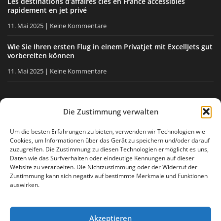
Les destinations d’affaires clés en France accessibles
rapidement en jet privé
11. Mai 2025
Keine Kommentare
Wie Sie Ihren ersten Flug in einem Privatjet mit ExcellJets gut
vorbereiten können
11. Mai 2025
Keine Kommentare
BLEIBEN SIE INFORMIERT
Die Zustimmung verwalten
Erhalten Sie unsere Tipps, unsere Neuigkeiten direkt in Ihre
Um die besten Erfahrungen zu bieten, verwenden wir Technologien wie
Cookies, um Informationen über das Gerät zu speichern und/oder darauf
E-Mail-Box.
zuzugreifen. Die Zustimmung zu diesen Technologien ermöglicht es uns,
Daten wie das Surfverhalten oder eindeutige Kennungen auf dieser
Website zu verarbeiten. Die Nichtzustimmung oder der Widerruf der
Zustimmung kann sich negativ auf bestimmte Merkmale und Funktionen
Ich stimme
der Datenschutzerklärung
zu
auswirken.
Akzeptieren