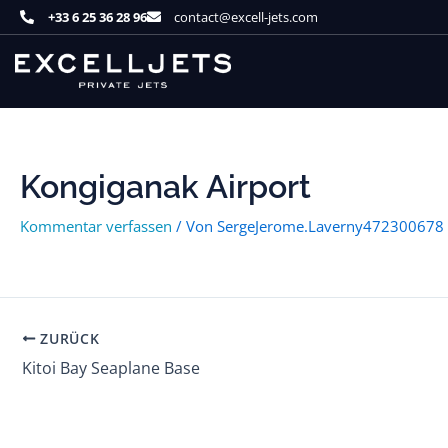
Zum
+33 6 25 36 28 96
contact@excell-jets.com
Inhalt
springen
Kongiganak Airport
Kommentar verfassen
/ Von
SergeJerome.Laverny472300678
ZURÜCK
Kitoi Bay Seaplane Base