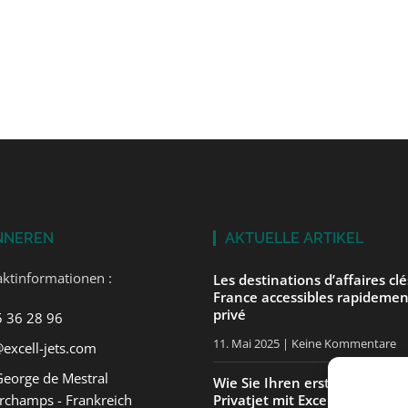
NNEREN
AKTUELLE ARTIKEL
ktinformationen :
Les destinations d’affaires cl
France accessibles rapidemen
privé
5 36 28 96
11. Mai 2025
Keine Kommentare
excell-jets.com
George de Mestral
Wie Sie Ihren ersten Flug in 
rchamps - Frankreich
Privatjet mit ExcellJets gut v