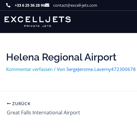
Zum
+33 6 25 36 28 96
contact@excell-jets.com
Inhalt
springen
Helena Regional Airport
Kommentar verfassen
/ Von
SergeJerome.Laverny472300678
ZURÜCK
Great Falls International Airport