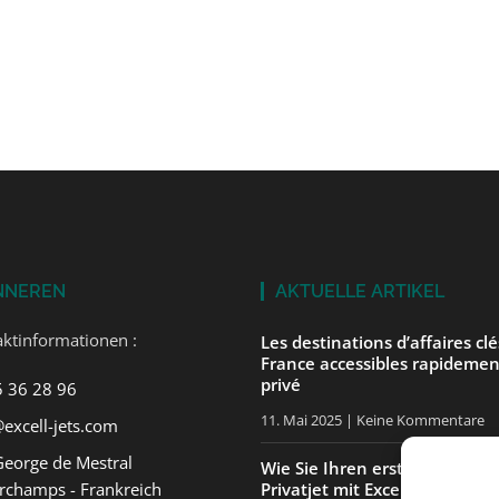
NNEREN
AKTUELLE ARTIKEL
ktinformationen :
Les destinations d’affaires cl
France accessibles rapidemen
privé
5 36 28 96
11. Mai 2025
Keine Kommentare
excell-jets.com
George de Mestral
Wie Sie Ihren ersten Flug in 
rchamps - Frankreich
Privatjet mit ExcellJets gut v