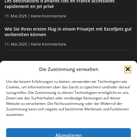
Les destinations d’affaires clés en France accessibles
rapidement en jet privé
11. Mai 2025
Keine Kommentare
Wie Sie Ihren ersten Flug in einem Privatjet mit ExcellJets gut
vorbereiten können
11. Mai 2025
Keine Kommentare
BLEIBEN SIE INFORMIERT
Die Zustimmung verwalten
Erhalten Sie unsere Tipps, unsere Neuigkeiten direkt in Ihre
Um die besten Erfahrungen zu bieten, verwenden wir Technologien wie
Cookies, um Informationen über das Gerät zu speichern und/oder darauf
E-Mail-Box.
zuzugreifen. Die Zustimmung zu diesen Technologien ermöglicht es uns,
Daten wie das Surfverhalten oder eindeutige Kennungen auf dieser
Website zu verarbeiten. Die Nichtzustimmung oder der Widerruf der
Zustimmung kann sich negativ auf bestimmte Merkmale und Funktionen
Ich stimme
der Datenschutzerklärung
zu
auswirken.
Akzeptieren