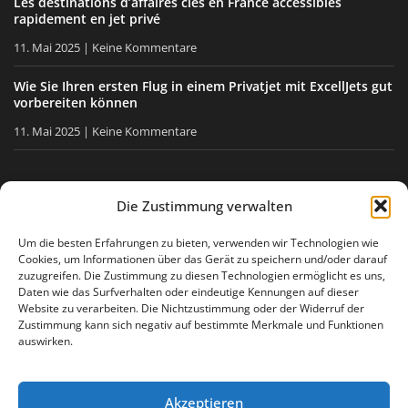
Les destinations d’affaires clés en France accessibles
rapidement en jet privé
11. Mai 2025
Keine Kommentare
Wie Sie Ihren ersten Flug in einem Privatjet mit ExcellJets gut
vorbereiten können
11. Mai 2025
Keine Kommentare
BLEIBEN SIE INFORMIERT
Die Zustimmung verwalten
Erhalten Sie unsere Tipps, unsere Neuigkeiten direkt in Ihre
Um die besten Erfahrungen zu bieten, verwenden wir Technologien wie
Cookies, um Informationen über das Gerät zu speichern und/oder darauf
E-Mail-Box.
zuzugreifen. Die Zustimmung zu diesen Technologien ermöglicht es uns,
Daten wie das Surfverhalten oder eindeutige Kennungen auf dieser
Website zu verarbeiten. Die Nichtzustimmung oder der Widerruf der
Zustimmung kann sich negativ auf bestimmte Merkmale und Funktionen
Ich stimme
der Datenschutzerklärung
zu
auswirken.
Akzeptieren