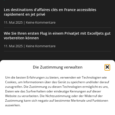
Les destinations d’affaires clés en France accessibles
rapidement en jet privé
11. Mai 2025
Keine Kommentare
Wie Sie Ihren ersten Flug in einem Privatjet mit ExcellJets gut
vorbereiten können
11. Mai 2025
Keine Kommentare
BLEIBEN SIE INFORMIERT
Die Zustimmung verwalten
Erhalten Sie unsere Tipps, unsere Neuigkeiten direkt in Ihre
Um die besten Erfahrungen zu bieten, verwenden wir Technologien wie
Cookies, um Informationen über das Gerät zu speichern und/oder darauf
E-Mail-Box.
zuzugreifen. Die Zustimmung zu diesen Technologien ermöglicht es uns,
Daten wie das Surfverhalten oder eindeutige Kennungen auf dieser
Website zu verarbeiten. Die Nichtzustimmung oder der Widerruf der
Zustimmung kann sich negativ auf bestimmte Merkmale und Funktionen
Ich stimme
der Datenschutzerklärung
zu
auswirken.