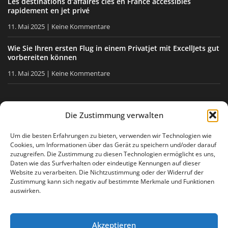
Les destinations d’affaires clés en France accessibles
rapidement en jet privé
11. Mai 2025
Keine Kommentare
Wie Sie Ihren ersten Flug in einem Privatjet mit ExcellJets gut
vorbereiten können
11. Mai 2025
Keine Kommentare
BLEIBEN SIE INFORMIERT
Die Zustimmung verwalten
Erhalten Sie unsere Tipps, unsere Neuigkeiten direkt in Ihre
Um die besten Erfahrungen zu bieten, verwenden wir Technologien wie
Cookies, um Informationen über das Gerät zu speichern und/oder darauf
E-Mail-Box.
zuzugreifen. Die Zustimmung zu diesen Technologien ermöglicht es uns,
Daten wie das Surfverhalten oder eindeutige Kennungen auf dieser
Website zu verarbeiten. Die Nichtzustimmung oder der Widerruf der
Zustimmung kann sich negativ auf bestimmte Merkmale und Funktionen
Ich stimme
der Datenschutzerklärung
zu
auswirken.
Akzeptieren