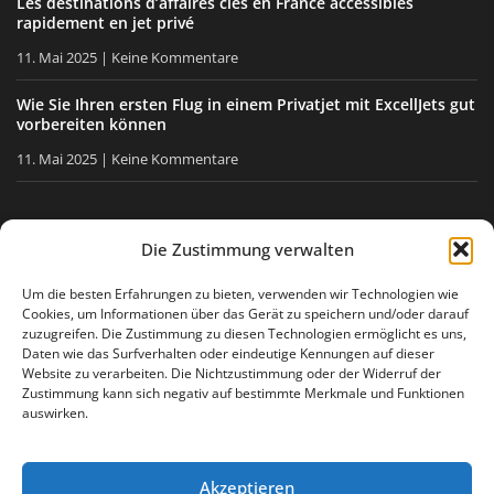
Les destinations d’affaires clés en France accessibles
rapidement en jet privé
11. Mai 2025
Keine Kommentare
Wie Sie Ihren ersten Flug in einem Privatjet mit ExcellJets gut
vorbereiten können
11. Mai 2025
Keine Kommentare
BLEIBEN SIE INFORMIERT
Die Zustimmung verwalten
Erhalten Sie unsere Tipps, unsere Neuigkeiten direkt in Ihre
Um die besten Erfahrungen zu bieten, verwenden wir Technologien wie
Cookies, um Informationen über das Gerät zu speichern und/oder darauf
E-Mail-Box.
zuzugreifen. Die Zustimmung zu diesen Technologien ermöglicht es uns,
Daten wie das Surfverhalten oder eindeutige Kennungen auf dieser
Website zu verarbeiten. Die Nichtzustimmung oder der Widerruf der
Zustimmung kann sich negativ auf bestimmte Merkmale und Funktionen
Ich stimme
der Datenschutzerklärung
zu
auswirken.
Akzeptieren