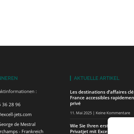
NNEREN
AKTUELLE ARTIKEL
ktinformationen :
Les destinations d’affaires cl
France accessibles rapidemen
privé
5 36 28 96
11. Mai 2025
Keine Kommentare
excell-jets.com
George de Mestral
Wie Sie Ihren ersten Flug in 
rchamps - Frankreich
Privatjet mit ExcellJets gut v