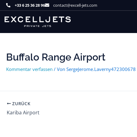
Zum
+33 6 25 36 28 96
contact@excell-jets.com
Inhalt
springen
Buffalo Range Airport
Kommentar verfassen
/ Von
SergeJerome.Laverny472300678
ZURÜCK
Kariba Airport