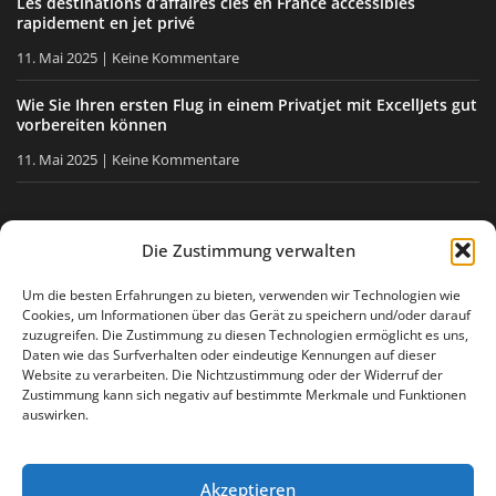
Les destinations d’affaires clés en France accessibles
rapidement en jet privé
11. Mai 2025
Keine Kommentare
Wie Sie Ihren ersten Flug in einem Privatjet mit ExcellJets gut
vorbereiten können
11. Mai 2025
Keine Kommentare
BLEIBEN SIE INFORMIERT
Die Zustimmung verwalten
Erhalten Sie unsere Tipps, unsere Neuigkeiten direkt in Ihre
Um die besten Erfahrungen zu bieten, verwenden wir Technologien wie
Cookies, um Informationen über das Gerät zu speichern und/oder darauf
E-Mail-Box.
zuzugreifen. Die Zustimmung zu diesen Technologien ermöglicht es uns,
Daten wie das Surfverhalten oder eindeutige Kennungen auf dieser
Website zu verarbeiten. Die Nichtzustimmung oder der Widerruf der
Zustimmung kann sich negativ auf bestimmte Merkmale und Funktionen
Ich stimme
der Datenschutzerklärung
zu
auswirken.
Akzeptieren