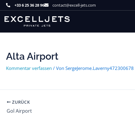
Zum
+33 6 25 36 28 96
contact@excell-jets.com
Inhalt
springen
Alta Airport
Kommentar verfassen
/ Von
SergeJerome.Laverny472300678
ZURÜCK
Gol Airport