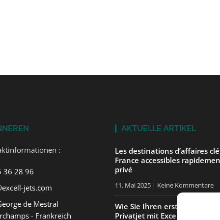
NNEREN
AKTUELLE ARTIKEL
ktinformationen :
Les destinations d’affaires cl
France accessibles rapidemen
privé
5 36 28 96
11. Mai 2025
Keine Kommentare
excell-jets.com
George de Mestral
Wie Sie Ihren ersten Flug in 
rchamps - Frankreich
Privatjet mit ExcellJets gut v