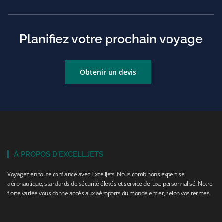
e
w
k
t
b
i
e
a
o
t
d
g
o
t
i
r
Planifiez votre prochain voyage
k
e
n
a
r
m
Obtenir un devis
À PROPOS D'EXCELLJETS
Voyagez en toute confiance avec ExcellJets. Nous combinons expertise
aéronautique, standards de sécurité élevés et service de luxe personnalisé. Notre
flotte variée vous donne accès aux aéroports du monde entier, selon vos termes.