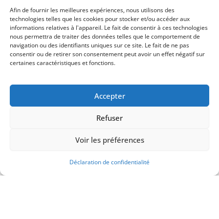
mai 11, 2025
Aucun commentaire
Afin de fournir les meilleures expériences, nous utilisons des
technologies telles que les cookies pour stocker et/ou accéder aux
informations relatives à l'appareil. Le fait de consentir à ces technologies
nous permettra de traiter des données telles que le comportement de
navigation ou des identifiants uniques sur ce site. Le fait de ne pas
RESTEZ INFORMÉ
consentir ou de retirer son consentement peut avoir un effet négatif sur
certaines caractéristiques et fonctions.
Recevez nos conseils, nos actualités directement dans votre
boîte email.
Accepter
Refuser
J'accepte
la politique de confidentialité
Voir les préférences
Déclaration de confidentialité
Mentions légales
Politique de confidentialité
Plan de site
Copyright © ExcellJets. Tous droits réservés. By
SEOOTOP.fr