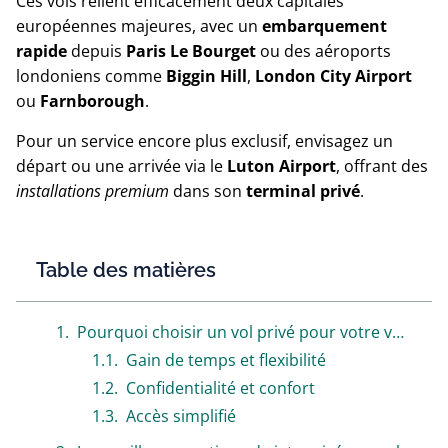
Ces vols relient efficacement deux capitales
européennes majeures, avec un
embarquement
rapide
depuis
Paris Le Bourget
ou des aéroports
londoniens comme
Biggin Hill
,
London City Airport
ou
Farnborough
.
Pour un service encore plus exclusif, envisagez un
départ ou une arrivée via le
Luton Airport
, offrant des
installations premium
dans son
terminal privé
.
Table des matières
Pourquoi choisir un vol privé pour votre voyage d’affaires entre Paris et Londres?
Gain de temps et flexibilité
Confidentialité et confort
Accès simplifié