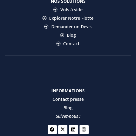
NOS SOLUTIONS
Vols à vide
Explorer Notre Flotte
Demander un Devis
Blog
Contact
INFORMATIONS
Contact presse
Blog
Suivez-nous :
F
X
L
I
a
-
i
n
c
t
n
s