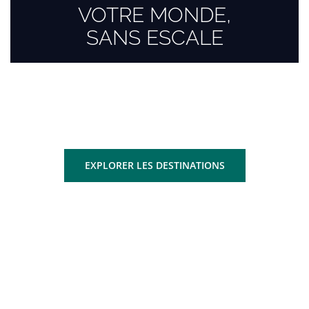
VOTRE MONDE,
SANS ESCALE
Que ce soit pour affaires ou loisirs, rejoignez les capitales
mondiales et les lieux d’exception avec une rapidité et un
confort inégalés.
EXPLORER LES DESTINATIONS