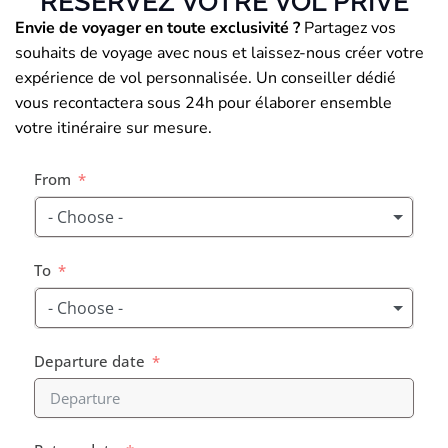
RÉSERVEZ VOTRE VOL PRIVÉ
Envie de voyager en toute exclusivité ?
Partagez vos
Optimisez vos déplacements. Évitez les
souhaits de voyage avec nous et laissez-nous créer votre
attentes et volez selon votre propre
expérience de vol personnalisée. Un conseiller dédié
agenda grâce à notre flotte dédiée.
vous recontactera sous 24h pour élaborer ensemble
votre itinéraire sur mesure.
Demander un devis
From
- Choose -
To
- Choose -
Departure date