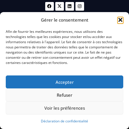
F
X
L
I
a
-
i
n
c
t
n
s
e
w
k
t
Gérer le consentement
b
i
e
a
o
t
d
g
o
t
i
r
Afin de fournir les meilleures expériences, nous utilisons des
Planifiez votre prochain voyage
k
e
n
a
technologies telles que les cookies pour stocker et/ou accéder aux
r
m
informations relatives à l'appareil. Le fait de consentir à ces technologies
nous permettra de traiter des données telles que le comportement de
navigation ou des identifiants uniques sur ce site. Le fait de ne pas
Obtenir un devis
consentir ou de retirer son consentement peut avoir un effet négatif sur
certaines caractéristiques et fonctions.
Accepter
Refuser
À PROPOS D'EXCELLJETS
Voir les préférences
Voyagez en toute confiance avec ExcellJets. Nous combinons expertise
aéronautique, standards de sécurité élevés et service de luxe personnalisé. Notre
Déclaration de confidentialité
flotte variée vous donne accès aux aéroports du monde entier, selon vos termes.