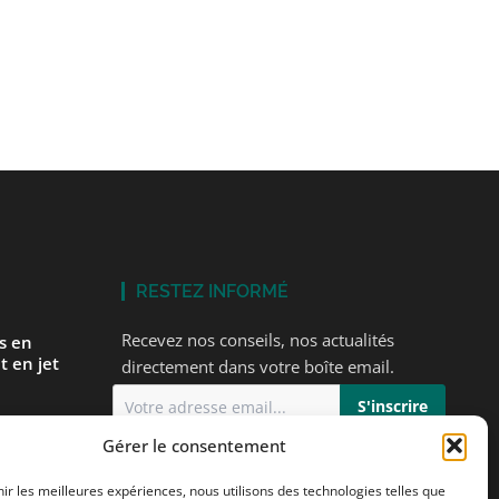
RESTEZ INFORMÉ
Recevez nos conseils, nos actualités
és en
t en jet
directement dans votre boîte email.
Gérer le consentement
J'accepte
la politique de confidentialité
 premier
s
nir les meilleures expériences, nous utilisons des technologies telles que