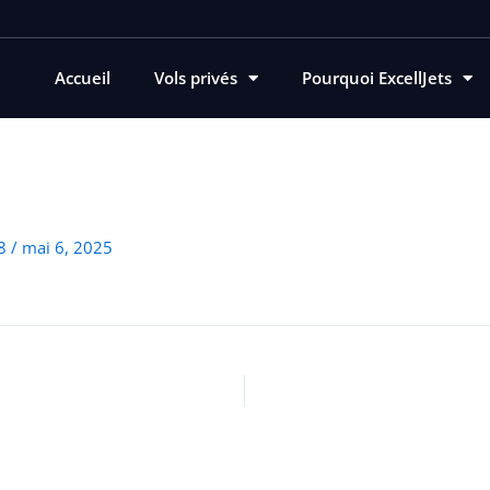
Accueil
Vols privés
Pourquoi ExcellJets
78
/
mai 6, 2025