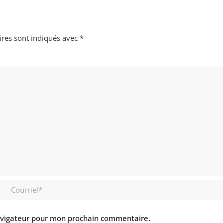
ires sont indiqués avec
*
Courriel*
S
I
avigateur pour mon prochain commentaire.