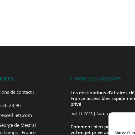
NNÉES
ARTICLES RÉCENTS
ions de contact :
Les destinations d’affaires cl
France accessibles rapidemen
privé
5 36 28 96
mai 11, 2025
Aucun commentaire
excell-jets.com
George de Mestral
Comment bien préparer votre
rchamps - France
vol en jet privé avec ExcellJet
Afin de four