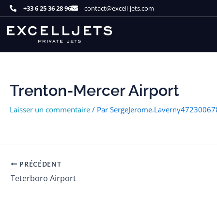
Aller
+33 6 25 36 28 96
contact@excell-jets.com
au
contenu
Trenton-Mercer Airport
Laisser un commentaire
/ Par
SergeJerome.Laverny4723006
PRÉCÉDENT
Teterboro Airport