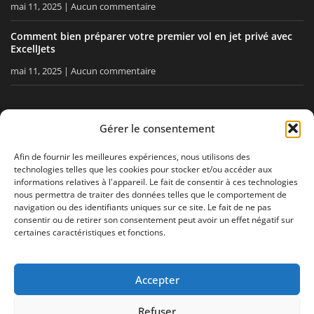
mai 11, 2025
Aucun commentaire
Comment bien préparer votre premier vol en jet privé avec
ExcellJets
mai 11, 2025
Aucun commentaire
RESTEZ INFORMÉ
Gérer le consentement
Recevez nos conseils, nos actualités directement dans votre
Afin de fournir les meilleures expériences, nous utilisons des
technologies telles que les cookies pour stocker et/ou accéder aux
boîte email.
informations relatives à l'appareil. Le fait de consentir à ces technologies
nous permettra de traiter des données telles que le comportement de
navigation ou des identifiants uniques sur ce site. Le fait de ne pas
consentir ou de retirer son consentement peut avoir un effet négatif sur
J'accepte
la politique de confidentialité
certaines caractéristiques et fonctions.
Accepter
Mentions légales
Politique de confidentialité
Plan de site
Refuser