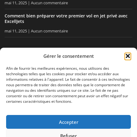
mai 11, 2025
Aucun commentaire
Comment bien préparer votre premier vol en jet privé avec
ExcellJets
mai 11, 2025
Aucun commentaire
RESTEZ INFORMÉ
Gérer le consentement
Recevez nos conseils, nos actualités directement dans votre
Afin de fournir les meilleures expériences, nous utilisons des
technologies telles que les cookies pour stocker et/ou accéder aux
boîte email.
informations relatives à l'appareil. Le fait de consentir à ces technologies
nous permettra de traiter des données telles que le comportement de
navigation ou des identifiants uniques sur ce site. Le fait de ne pas
consentir ou de retirer son consentement peut avoir un effet négatif sur
J'accepte
la politique de confidentialité
certaines caractéristiques et fonctions.
Accepter
Mentions légales
Politique de confidentialité
Plan de site
Refuser